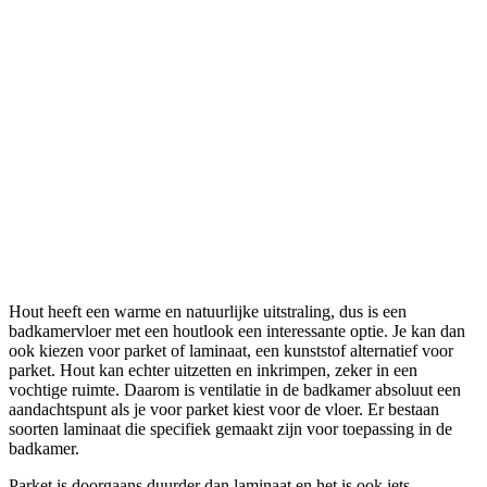
Hout heeft een warme en natuurlijke uitstraling, dus is een
badkamervloer met een houtlook een interessante optie. Je kan dan
ook kiezen voor parket of laminaat, een kunststof alternatief voor
parket. Hout kan echter uitzetten en inkrimpen, zeker in een
vochtige ruimte. Daarom is ventilatie in de badkamer absoluut een
aandachtspunt als je voor parket kiest voor de vloer. Er bestaan
soorten laminaat die specifiek gemaakt zijn voor toepassing in de
badkamer.
Parket is doorgaans duurder dan laminaat en het is ook iets