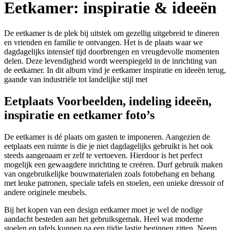
Eetkamer: inspiratie & ideeën
De eetkamer is de plek bij uitstek om gezellig uitgebreid te dineren
en vrienden en familie te ontvangen. Het is de plaats waar we
dagdagelijks intensief tijd doorbrengen en vreugdevolle momenten
delen. Deze levendigheid wordt weerspiegeld in de inrichting van
de eetkamer. In dit album vind je eetkamer inspiratie en ideeën terug,
gaande van industriële tot landelijke stijl met
Eetplaats Voorbeelden, indeling ideeën,
inspiratie en eetkamer foto’s
De eetkamer is dé plaats om gasten te imponeren. Aangezien de
eetplaats een ruimte is die je niet dagdagelijks gebruikt is het ook
steeds aangenaam er zelf te vertoeven. Hierdoor is het perfect
mogelijk een gewaagdere inrichting te creëren. Durf gebruik maken
van ongebruikelijke bouwmaterialen zoals fotobehang en behang
met leuke patronen, speciale tafels en stoelen, een unieke dressoir of
andere originele meubels.
Bij het kopen van een design eetkamer moet je wel de nodige
aandacht besteden aan het gebruiksgemak. Heel wat moderne
stoelen en tafels kunnen na een tijdje lastig beginnen zitten. Neem